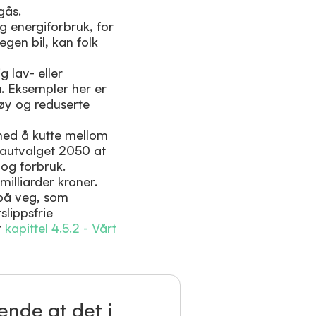
gås.
og energiforbruk, for
egen bil, kan folk
 lav- eller
å. Eksempler her er
tøy og reduserte
med å kutte mellom
mautvalget 2050 at
og forbruk.
illiarder kroner.
 på veg, som
slippsfrie
r
kapittel 4.5.2 - Vårt
ende at det i