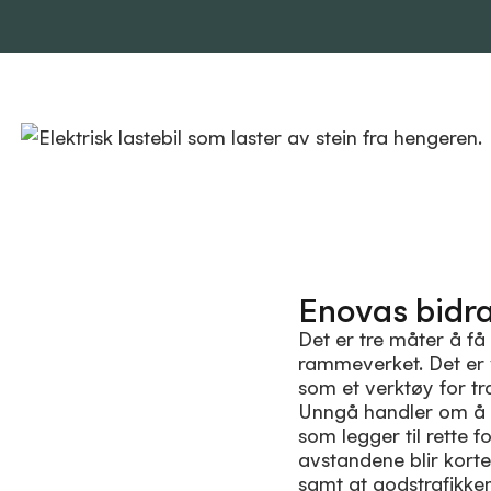
Enovas bidra
Det er tre måter å f
rammeverket. Det er
som et verktøy for t
Unngå
handler om å f
som legger til rette f
avstandene blir korte
samt at godstrafikken