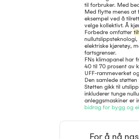
til forbruker. Med b
Med
flytte
menes at fl
eksempel ved å tilrett
velge kollektivt. Å kj
Forbedre
omfatter
ti
nullutslippsteknologi
elektriske kjøretøy,
fartsgrenser.
FNs klimapanel har f
40 til 70 prosent av
UFF-rammeverket også
Den samlede støtten f
Støtten gikk til utsl
inkluderer tunge nullu
anleggsmaskiner er i
bidrag for bygg og 
For å nå nas