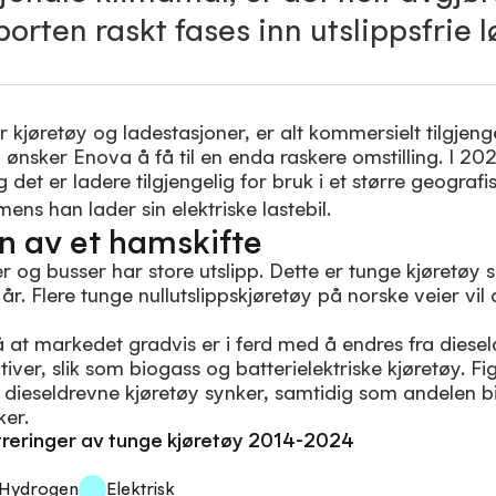
orten raskt fases inn utslippsfrie l
 kjøretøy og ladestasjoner, er alt kommersielt tilgjenge
ønsker Enova å få til en enda raskere omstilling. I 202
og det er ladere tilgjengelig for bruk i et større geograf
n av et hamskifte
er og busser har store utslipp. Dette er tunge kjøretøy
r. Flere tunge nullutslippskjøretøy på norske veier vil 
 at markedet gradvis er i ferd med å endres fra dieseld
iver, slik som biogass og batterielektriske kjøretøy. Fig
e dieseldrevne kjøretøy synker, samtidig som andelen 
ker.
streringer av tunge kjøretøy 2014-2024
Hydrogen
Elektrisk