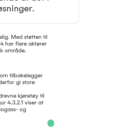
øsninger.
lig. Med støtten til
4 har flere aktører
isk område.
 som tilbakelegger
derfor gi store
revne kjøretøy til
ur 4.3.2.1 viser at
biogass- og