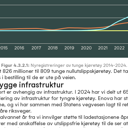
2015
2016
2017
2018
2019
2020
2021
2022
Figur
4.3.2.1
:
Nyregistreringer av tunge kjøretøy 2014-2024.
826 millioner til 809 tunge nullutslippskjøretøy. Det tar 
i bestilling til de er ute på veien.
bygge infrastruktur
rt er avhengig av infrastruktur. I 2024 har vi delt ut 65
blering av infrastruktur for tyngre kjøretøy. Enova har s
ne, og vi har sammen med Statens vegvesen lagt til rett
åre riksveger.
 halvannet år fra vi innvilger støtte til ladestasjonene 
er med anskaffelse av utslippsfrie kjøretøy til de ser a