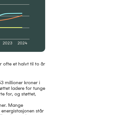
2023
2024
ofte et halvt til to år
3 millioner kroner i
tøttet ladere for tunge
e for, og støttet,
åpner. Mange
t energistasjonen står