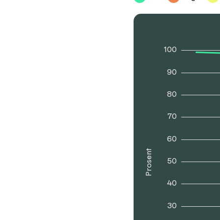
100
90
80
70
60
Prosent
50
40
30