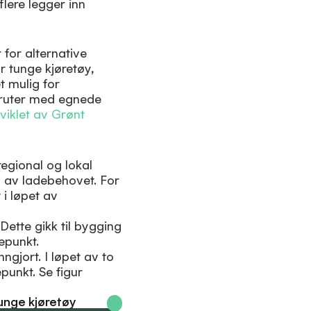
flere legger inn
 for alternative
r tunge kjøretøy,
et mulig for
 ruter med egnede
tviklet av Grønt
regional og lokal
en av ladebehovet. For
 i løpet av
 Dette gikk til bygging
epunkt.
ngjort. I løpet av to
punkt. Se figur
tunge kjøretøy