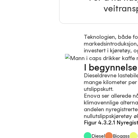
veitransp
Teknologien, både for
markedsintroduksjon, 
investert i kjøretøy, 
I begynnelse
Dieseldrevne lastebil
mange kilometer per å
utslippskutt.
Enova ser allerede nå
klimavennlige alternat
andelen nyregistrert
nullutslippskjøretøy ø
Figur 4.3.2.1 Nyregi
Diesel
Biogass