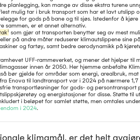
edre planlegging, kan mange av disse ekstra turene unn
est mulig tar i bruk transport som har et lavt utslipp 
elegge for gods på bane og til sjøs. Istedenfor å kjøre 
øre sammen, er et annet alternativ.
i
ltak
som gjør at transporten benytter seg av mest mulig
, eller på andre måter reduserer klimautslippene sine p
 maskiner og fartøy, samt bedre aerodynamikk på kjøre
ramhevet UFF-rammeverket, og mener det hjelper til 
 klimagasser innen år 2050. Her hjemme anbefalte Kli
 bør gjelde for områder som energi, arealbruk, mat 
ra Enova til landtransport var i 2024 på nærmere 1,7 m
ippsfrie transportløsninger for gods- og persontransport
tslippskjøretøy og energistasjoner for disse. Støtte til ut
nkludert i beløpet for samlet støtte, men omtales unde
eiendom i 2024
.
jonale klimamål, er det helt avgjør