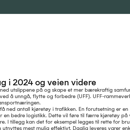
g i 2024 og veien videre
å ned utslippene på og skape et mer bærekraftig samfun
 ved å
unngå
,
flytte
og
forbedre
(UFF). UFF-rammeverke
ransportnæringen.
å ned antall kjøretøy i trafikken. En forutsetning er e
or en bedre logistikk. Dette vil føre til færre kjøretøy på
re. I tillegg kan det for eksempel legges til rette for 
 utnyttes mest mulig effektivt. Daglig leveres varer enk