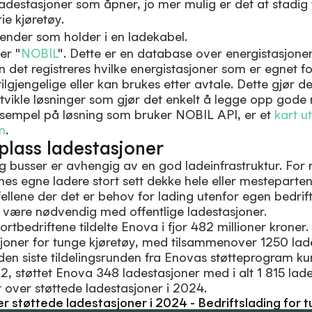
e ladestasjoner som åpner, jo mer mulig er det at stadig 
rie kjøretøy.
er "
NOBIL
". Dette er en database over energistasjoner
 det registreres hvilke energistasjoner som er egnet fo
tilgjengelige eller kan brukes etter avtale. Dette gjør d
vikle løsninger som gjør det enkelt å legge opp gode
eksempel på løsning som bruker NOBIL API, er et
kart u
m
.
 plass ladestasjoner
 og busser er avhengig av en god ladeinfrastruktur. For 
tenes egne ladere stort sett dekke hele eller mestepart
lfellene der det er behov for lading utenfor egen bedrift
t være nødvendig med offentlige ladestasjoner.
rtbedriftene tildelte Enova i fjor 482 millioner kroner.
joner for tunge kjøretøy, med tilsammenover 1250 lad
 den siste tildelingsrunden fra Enovas støtteprogram kun
, støttet Enova 348 ladestasjoner med i alt 1 815 lade
t over støttede ladestasjoner i 2024.
er støttede ladestasjoner i 2024 - Bedriftslading for 