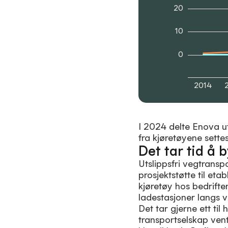
20
10
0
2014
I 2024 delte Enova ut 
fra kjøretøyene settes 
Det tar tid å 
Utslippsfri vegtranspo
prosjektstøtte til eta
kjøretøy hos bedrifte
ladestasjoner langs v
Det tar gjerne ett til
transportselskap vent