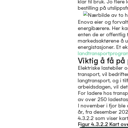
klar til bruk. Jo fler
bestilling på utslippsf
Enova eier og forvalt
energibærere. Her kan
enten de er offentlig 
markedsaktørene å ut
energistasjoner. Et 
landtransportprogra
Viktig å få på
Elektriske lastebiler
transport, vil bedrif
langtransport, og i ti
arbeidsdagen, vil de
For ladere hos transpo
av over 250 ladestas
I november i fjor ble
år, fra desember 2022
4.3.2.2 som viser kar
Figur 4.3.2.2 Kart ov