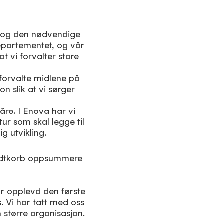
er og den nødvendige
departementet, og vår
at vi forvalter store
å forvalte midlene på
on slik at vi sørger
åre. I Enova har vi
ur som skal legge til
g utvikling.
Brodtkorb oppsummere
r opplevd den første
s. Vi har tatt med oss
n større organisasjon.