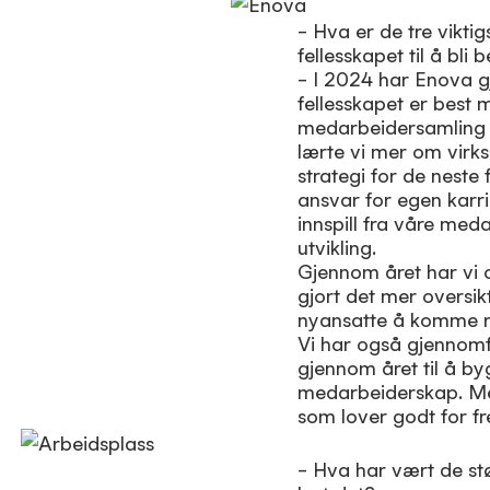
– Hva er de tre vikti
fellesskapet til å bli
– I 2024 har Enova gj
fellesskapet er best m
medarbeidersamling 
lærte vi mer om virk
strategi for de neste
ansvar for egen karri
innspill fra våre med
utvikling.
Gjennom året har vi 
gjort det mer oversik
nyansatte å komme ra
Vi har også gjennomf
gjennom året til å b
medarbeiderskap. Med
som lover godt for fr
– Hva har vært de stø