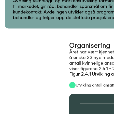
Avdeling teknologi- og markedsutvikling formidl
til markedet, gir råd, behandler spørsmål om fi
kundekontakt. Avdelingen utvikler også program
behandler og følger opp de støttede prosjekten
Organisering
Året har vært kjennet
å ønske 23 nye medar
antall kvinnelige ans
viser figurene 2.4.1 -
Figur 2.4.1 Utvikling 
Utvikling antall ansat