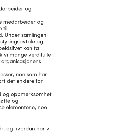
edarbeider og
lte medarbeider og
 til
d. Under samlingen
styringsavtale og
beidslivet kan ta
k vi mange verdifulle
d organisasjonens
sesser, noe som har
rt det enklere for
 tid og oppmerksomhet
tøtte og
sse elementene, noe
år, og hvordan har vi