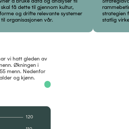
ner å bruke data og analyser til
Strategiav
skal få dette til gjennom kultur,
rammebetin
tforme og drifte relevante systemer
strategien 
til organisasjonen vår.
statlig vi
ar vi hatt gleden av
menn. Økningen i
g 55 menn. Nedenfor
 alder og kjønn.
120
110