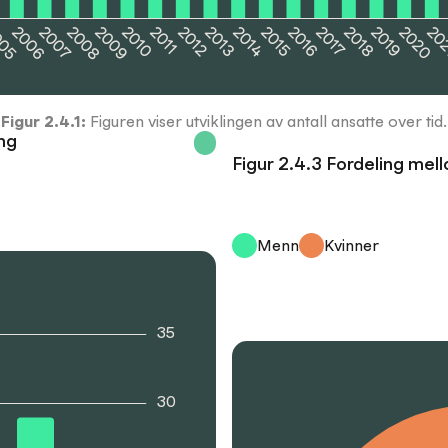
005
2006
2007
2008
2009
2010
2011
2012
2013
2014
2015
2016
2017
2018
2019
2020
20
Figur
2.4.1
:
Figuren viser utviklingen av antall ansatte over tid.
ng
Figur 2.4.3 Fordeling mel
Menn
Kvinner
35
30