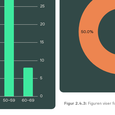
25
20
50.0%
15
10
5
0
50–59
60–69
Figur
2.4.3
:
Figuren viser 