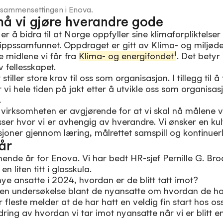
rssammensettingen i Enova.
 må vi gjøre hverandre gode
 å bidra til at Norge oppfyller sine klimaforpliktels
tslippssamfunnet. Oppdraget er gitt av Klima- og miljø
i
 midlene vi får fra
Klima- og energifondet
. Det betyr 
 fellesskapet.
stiller store krav til oss som organisasjon. I tillegg til 
 vi hele tiden på jakt etter å utvikle oss som organisasj
.
 virksomheten er avgjørende for at vi skal nå målene v
r hvor vi er avhengig av hverandre. Vi ønsker en kult
sjoner gjennom læring, målrettet samspill og kontinuerli
år
nende år for Enova. Vi har bedt HR-sjef Pernille G. 
n liten titt i glasskula.
nye ansatte i 2024, hvordan er de blitt tatt imot?
 en undersøkelse blant de nyansatte om hvordan de ha
r fleste melder at de har hatt en veldig fin start hos os
edring av hvordan vi tar imot nyansatte når vi er blitt e