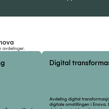
Enova
m avdelinger.
ng
Digital transforma
Avdeling digital transformasj
digitale omstillingen i Enova.