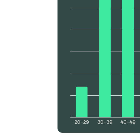
20–29
30–39
40–49