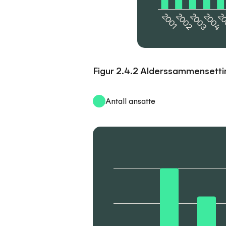
2001
2002
2003
2004
2
Figur 2.4.2 Alderssammensetti
Antall ansatte