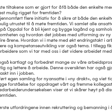
gste tiltakene som er gjort for å få både den enkelte m
 best mulig rigget for fremtiden?
ennomført flere initiativ for å sikre at både den enke
ulig utrustet til å møte fremtiden. Vi samlet alle ansatte
på Oppdal for å bli kjent og bygge lagånd og samhol
somheten og hvordan det jobbes med utforming av ny 
 fire årene. Hvordan vi i møte med økt endringstakt i ar
ere og kompetanseutvikling var også tema. I tillegg fik
arbeidere som vi tar med oss i det videre arbeidet me
også kartlagt og forbedret mange av våre arbeidspro
tlig og lettere å arbeide. Denne oversikten har også gjo
skt inn i jobben.
ørt egen samling for nyansatte i «ny drakt», og viet
ygge forståelse for oppdraget vårt og fremme kollegas
arbeiderundersøkelsen viser at vi skårer høyt på di
emtiden.
rste utfordringene innen rekruttering og bemanning i 