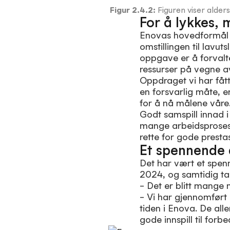
Figur
2.4.2
:
Figuren viser alde
For å lykkes,
Enovas hovedformål er
omstillingen til lavu
oppgave er å forvalte
ressurser på vegne av
Oppdraget vi har fått 
en forsvarlig måte, er
for å nå målene våre
Godt samspill innad i
mange arbeidsprosesse
rette for gode presta
Et spennende 
Det har vært et spen
2024, og samtidig ta e
– Det er blitt mange 
– Vi har gjennomført
tiden i Enova. De alle
gode innspill til forb