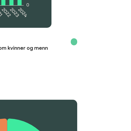
0
21
2022
2023
2024
lom kvinner og menn