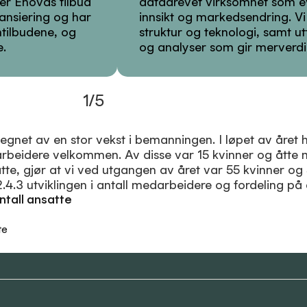
er Enovas tilbud
datadrevet virksomhet som ev
nansiering og har
innsikt og markedsendring. Vi 
tilbudene, og
struktur og teknologi, samt u
e.
og analyser som gir merverdi 
1
/
5
egnet av en stor vekst i bemanningen. I løpet av året h
beidere velkommen. Av disse var 15 kvinner og åtte 
atte, gjør at vi ved utgangen av året var 55 kvinner o
 2.4.3 utviklingen i antall medarbeidere og fordeling på
antall ansatte
te