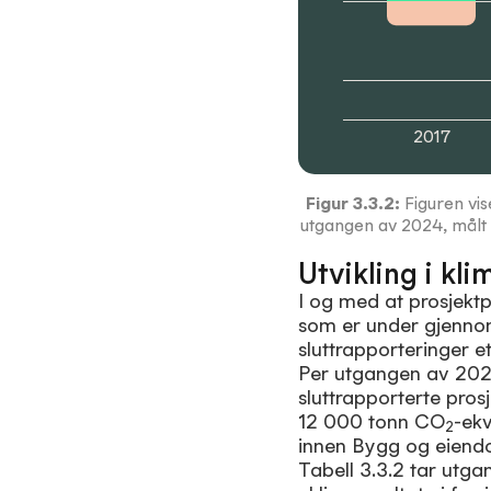
2017
Figur
3.3.2
:
Figuren vis
utgangen av 2024, målt et
Utvikling i kl
I og med at prosjekt
som er under gjennomf
sluttrapporteringer e
Per utgangen av 2024 
sluttrapporterte pro
12 000 tonn CO
-ek
2
innen Bygg og eiend
Tabell 3.3.2 tar utga