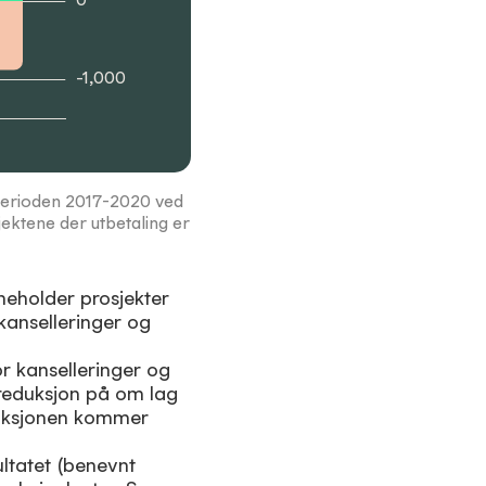
-1,000
i perioden 2017-2020 ved
sjektene der utbetaling er
neholder prosjekter
kanselleringer og
or kanselleringer og
 reduksjon på om lag
uksjonen kommer
ultatet (benevnt