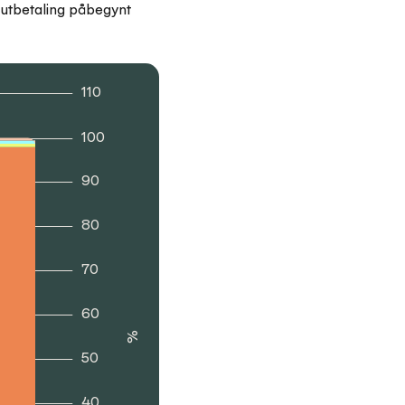
, utbetaling påbegynt
110
100
90
80
70
60
%
50
40