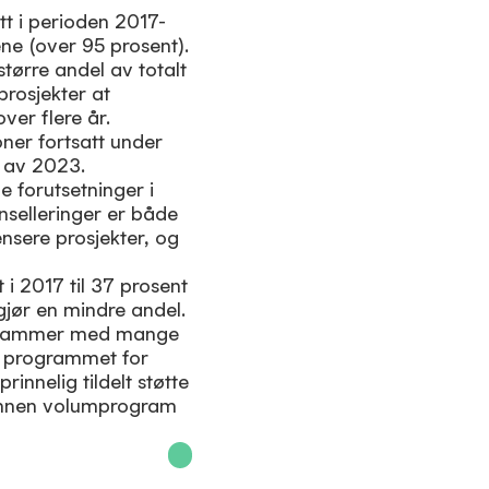
tt i perioden 2017-
ene (over 95 prosent).
større andel av totalt
prosjekter at
ver flere år.
ner fortsatt under
n av 2023.
e forutsetninger i
nselleringer er både
nsere prosjekter, og
i 2017 til 37 prosent
utgjør en mindre andel.
programmer med mange
te programmet for
innelig tildelt støtte
r innen volumprogram