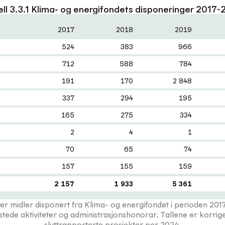
ll 3.3.1 Klima- og energifondets disponeringer 2017
2017
2018
2019
524
383
966
712
588
784
191
170
2 848
337
294
195
165
275
334
2
4
1
70
65
74
157
155
159
2 157
1 933
5 361
ser midler disponert fra Klima- og energifondet i perioden 201
stede aktiviteter og administrasjonshonorar. Tallene er korrige
sluttrapporterte prosjekter per 2024.