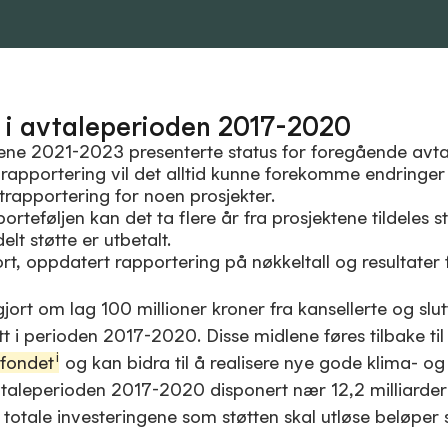
 i avtaleperioden 2017-2020
ene 2021-2023 presenterte status for foregående avta
 rapportering vil det alltid kunne forekomme endringer i
ttrapportering for noen prosjekter.
orteføljen kan det ta flere år fra prosjektene tildeles st
delt støtte er utbetalt.
rt, oppdatert rapportering på nøkkeltall og resultater 
gjort om lag 100 millioner kroner fra kansellerte og slu
tt i perioden 2017-2020. Disse midlene føres tilbake til
i
ifondet
og kan bidra til å realisere nye gode klima- og
avtaleperioden 2017-2020 disponert nær 12,2 milliarder
 totale investeringene som støtten skal utløse beløper 
.