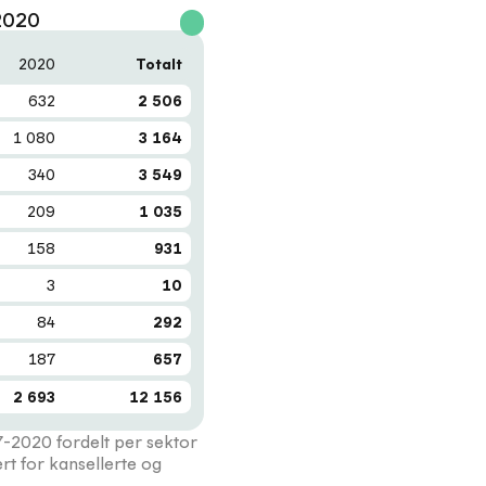
-2020
2020
Totalt
632
2 506
1 080
3 164
340
3 549
209
1 035
158
931
3
10
84
292
187
657
2 693
12 156
7-2020 fordelt per sektor
rt for kansellerte og