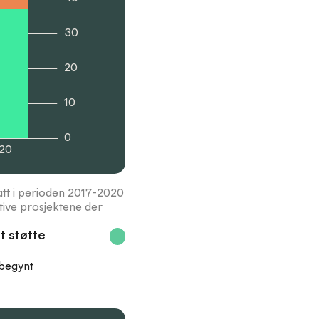
30
20
10
0
20
tatt i perioden 2017-2020
ktive prosjektene der
t støtte
åbegynt