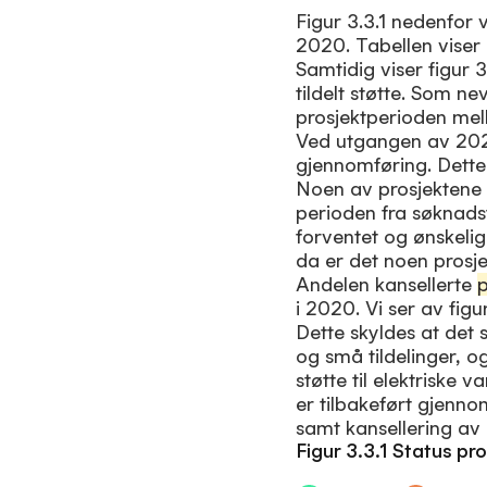
Figur 3.3.1 nedenfor 
2020. Tabellen viser 
Samtidig viser figur 3
tildelt støtte. Som ne
prosjektperioden mell
Ved utgangen av 2024 
gjennomføring. Dette
Noen av prosjektene s
perioden fra søknadst
forventet og ønskelig
da er det noen prosjek
Andelen kansellerte
p
i 2020. Vi ser av figu
Dette skyldes at det
og små tildelinger, o
støtte til elektriske 
er tilbakeført gjenno
samt kansellering av 
Figur 3.3.1 Status p