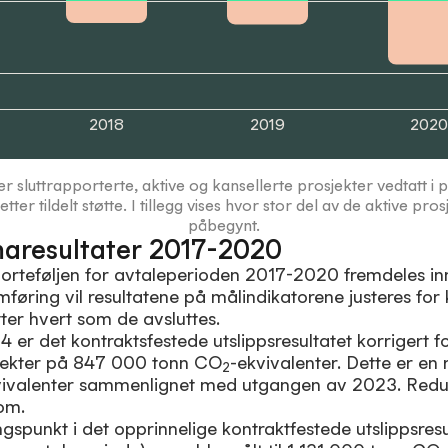
2018
2019
2020
er sluttrapporterte, aktive og kansellerte prosjekter vedtatt 
ter tildelt støtte. I tillegg vises hvor stor del av de aktive pro
påbegynt.
imaresultater 2017-2020
porteføljen for avtaleperioden 2017-2020 fremdeles in
øring vil resultatene på målindikatorene justeres for 
tter hvert som de avsluttes.
er det kontraktsfestede utslippsresultatet korrigert f
sjekter på 847 000 tonn CO
-ekvivalenter. Dette er en
2
vivalenter sammenlignet med utgangen av 2023. Red
om.
ngspunkt i det opprinnelige kontraktfestede utslippsres