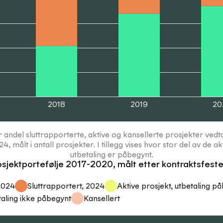
2018
2019
20
r andel sluttrapporterte, aktive og kansellerte prosjekter ved
, målt i antall prosjekter. I tillegg vises hvor stor del av de a
utbetaling er påbegynt.
rosjektportefølje 2017-2020, målt etter kontraktsfeste
 2024
Sluttrapportert, 2024
Aktive prosjekt, utbetaling p
taling ikke påbegynt
Kansellert