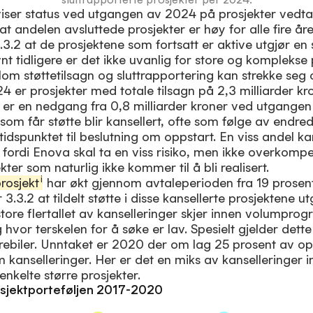
viser status ved utgangen av 2024 på prosjekter vedta
at andelen avsluttede prosjekter er høy for alle fire år
.3.2 at de prosjektene som fortsatt er aktive utgjør en 
vnt tidligere er det ikke uvanlig for store og komplekse 
om støttetilsagn og sluttrapportering kan strekke seg o
er prosjekter med totale tilsagn på 2,3 milliarder kro
 er en nedgang fra 0,8 milliarder kroner ved utgange
om får støtte blir kansellert, ofte som følge av endred
idspunktet til beslutning om oppstart. En viss andel ka
 fordi Enova skal ta en viss risiko, men ikke overkompe
ter som naturlig ikke kommer til å bli realisert.
i
rosjekt
har økt gjennom avtaleperioden fra 19 prosent 
r 3.3.2 at tildelt støtte i disse kansellerte prosjektene 
 store flertallet av kanselleringer skjer innen volum
g hvor terskelen for å søke er lav. Spesielt gjelder det
varebiler. Unntaket er 2020 der om lag 25 prosent av oppr
m kanselleringer. Her er det en miks av kanselleringe
enkelte større prosjekter.
rosjektporteføljen 2017-2020