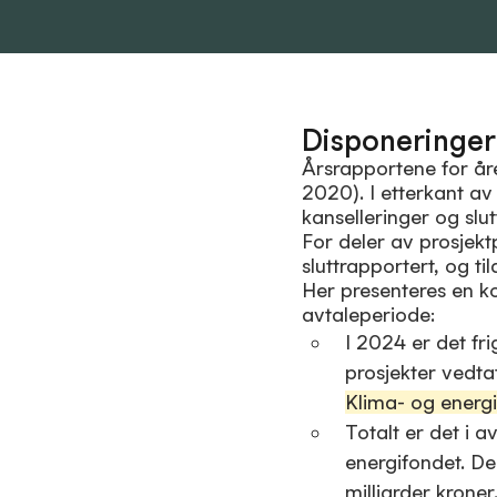
Disponeringer
Årsrapportene for år
2020). I etterkant av
kanselleringer og slu
For deler av prosjektp
sluttrapportert, og til
Her presenteres en ko
avtaleperiode:
I 2024 er det fri
prosjekter vedta
Klima- og energ
Totalt er det i 
energifondet. De
milliarder kroner